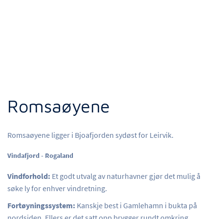
Romsaøyene
Romsaøyene ligger i Bjoafjorden sydøst for Leirvik.
Vindafjord - Rogaland
Vindforhold:
Et godt utvalg av naturhavner gjør det mulig å
søke ly for enhver vindretning.
Fortøyningssystem:
Kanskje best i Gamlehamn i bukta på
nordsiden. Ellers er det satt opp brygger rundt omkring.