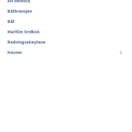
Alt innhold
Båtbransjen
Båt
Maritim Ordbok
Redningsskøytene
Havner