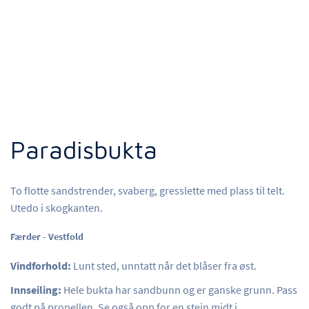
Paradisbukta
To flotte sandstrender, svaberg, gresslette med plass til telt.
Utedo i skogkanten.
Færder - Vestfold
Vindforhold:
Lunt sted, unntatt når det blåser fra øst.
Innseiling:
Hele bukta har sandbunn og er ganske grunn. Pass
godt på propellen. Se også opp for en stein midt i