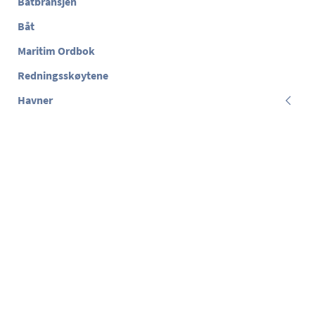
Båtbransjen
Båt
Maritim Ordbok
Redningsskøytene
Havner