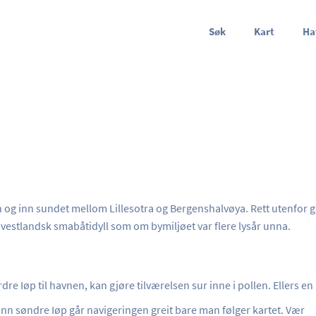
Søk
Kart
Ha
n og inn sundet mellom Lillesotra og Bergenshalvøya. Rett utenfor 
n vestlandsk smabåtidyll som om bymiljøet var flere lysår unna.
dre Iøp til havnen, kan gjøre tilværelsen sur inne i pollen. Ellers en
 inn søndre Iøp går navigeringen greit bare man følger kartet. Vær