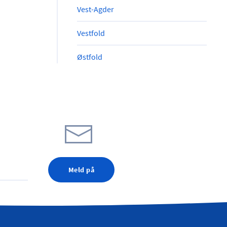
Vest-Agder
Vestfold
Østfold
Meld på