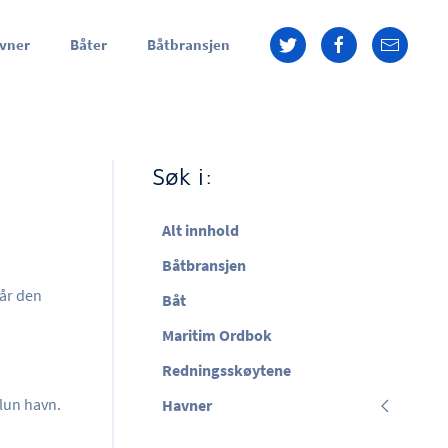
vner
Båter
Båtbransjen
Søk i:
Alt innhold
Båtbransjen
går den
Båt
Maritim Ordbok
Redningsskøytene
 lun havn.
Havner