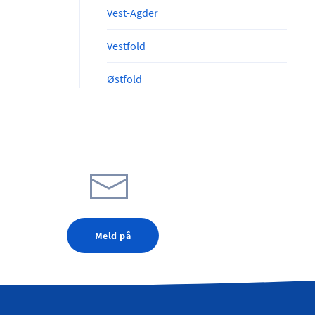
Vest-Agder
Vestfold
Østfold
Meld på