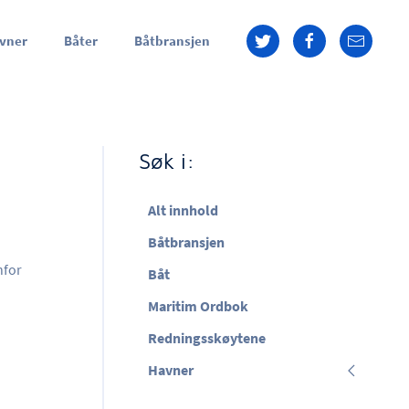
vner
Båter
Båtbransjen
Søk i:
Alt innhold
Båtbransjen
nfor
Båt
Maritim Ordbok
Redningsskøytene
Havner