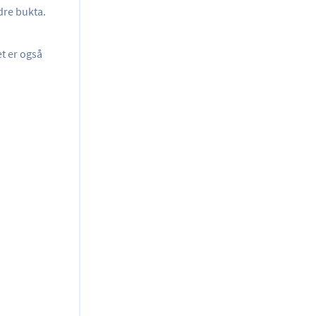
dre bukta.
et er også