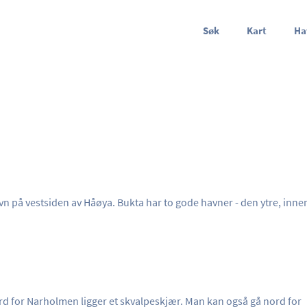
Søk
Kart
Ha
n på vestsiden av Håøya. Bukta har to gode havner - den ytre, inne
d for Narholmen ligger et skvalpeskjær. Man kan også gå nord for