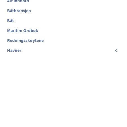
Alt innhold
Båtbransjen
Båt
Maritim Ordbok
Redningsskøytene
Havner