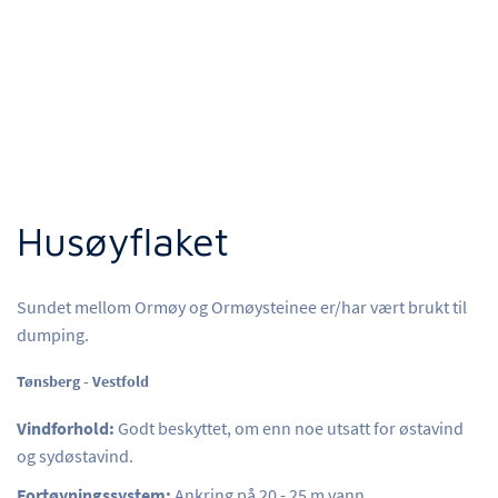
Husøyflaket
Sundet mellom Ormøy og Ormøysteinee er/har vært brukt til
dumping.
Tønsberg - Vestfold
Vindforhold:
Godt beskyttet, om enn noe utsatt for østavind
og sydøstavind.
Fortøyningssystem:
Ankring på 20 - 25 m vann.