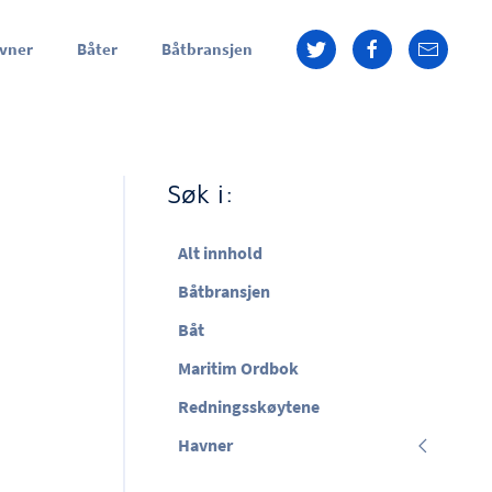
vner
Båter
Båtbransjen
Søk i:
Alt innhold
Båtbransjen
Båt
Maritim Ordbok
Redningsskøytene
Havner