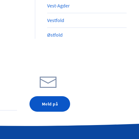
Vest-Agder
Vestfold
Østfold
Meld på