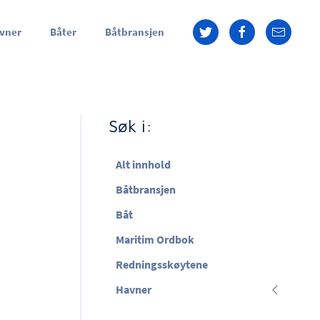
vner
Båter
Båtbransjen
Søk i:
Alt innhold
Båtbransjen
Båt
Maritim Ordbok
Redningsskøytene
Havner