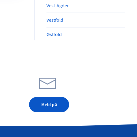
Vest-Agder
Vestfold
Østfold
Meld på