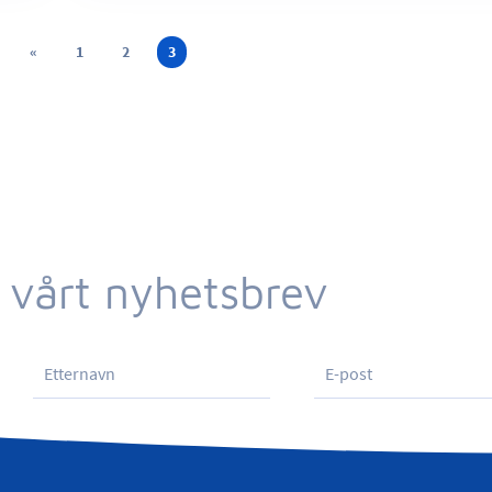
«
1
2
3
 vårt nyhetsbrev