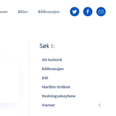
vner
Båter
Båtbransjen
Søk i:
Alt innhold
Båtbransjen
Båt
Maritim Ordbok
Redningsskøytene
Havner