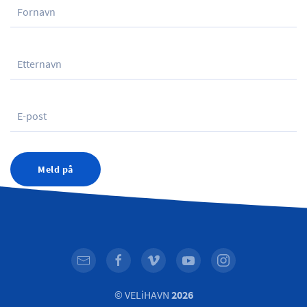
Meld på
© VELiHAVN
2026