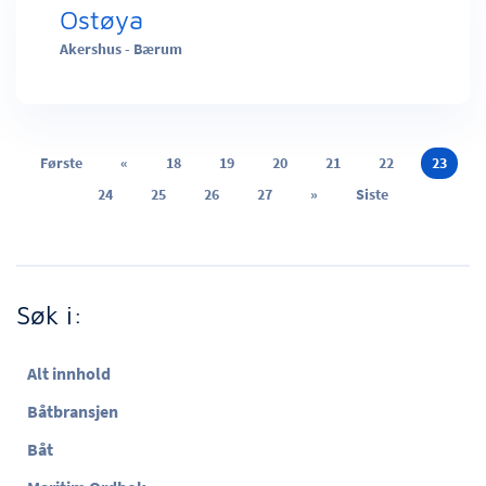
Ostøya
Akershus - Bærum
Første
«
18
19
20
21
22
23
24
25
26
27
»
Siste
Søk i:
Alt innhold
Båtbransjen
Båt