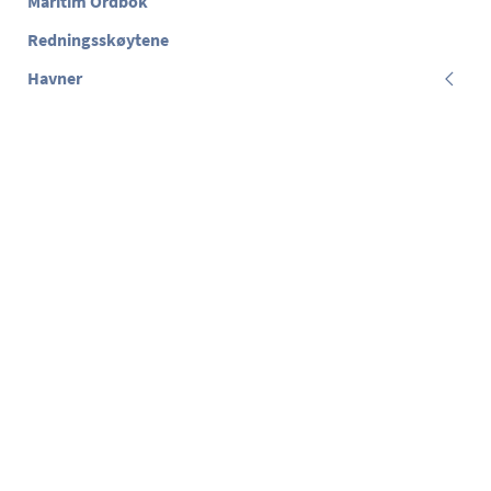
Maritim Ordbok
Redningsskøytene
Havner