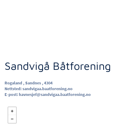
Sandvigå Båtforening
Rogaland , Sandnes , 4304
Nettsted:
sandvigaa.baatforening.no
E-post:
havnesjef@sandvigaa.baatforening.no