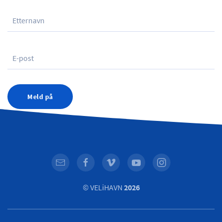
Meld på
© VELiHAVN
2026