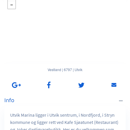
Vestland
|
6797
|
Utvik
Info
Utvik Marina ligger i Utvik sentrum, i Nordfjord, i Stryn
kommune og ligger rett ved Kafe Sjøatunet (Restaurant)
og Joker dagligvarebutikk. Her er du velkommen som