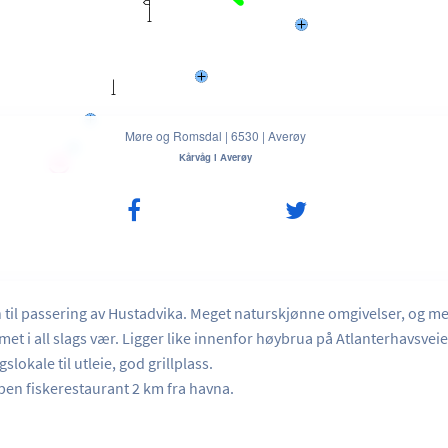
Møre og Romsdal
|
6530
|
Averøy
Kårvåg i Averøy
 til passering av Hustadvika. Meget naturskjønne omgivelser, og m
met i all slags vær. Ligger like innenfor høybrua på Atlanterhavsvei
slokale til utleie, god grillplass.
n fiskerestaurant 2 km fra havna.