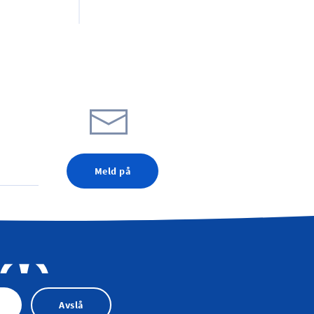
Meld på
Avslå