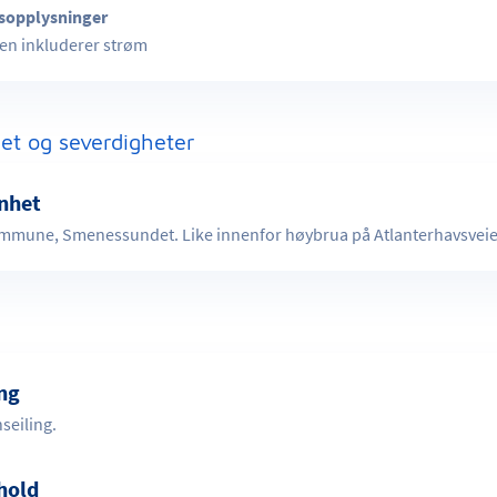
isopplysninger
en inkluderer strøm
et og severdigheter
nhet
mmune, Smenessundet. Like innenfor høybrua på Atlanterhavsveie
ing
seiling.
hold