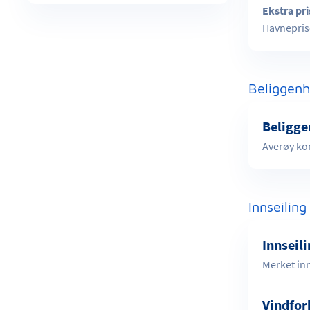
Ekstra pr
Havnepris
Beliggenh
Beligge
Averøy ko
Innseiling
Innseil
Merket inn
Vindfor