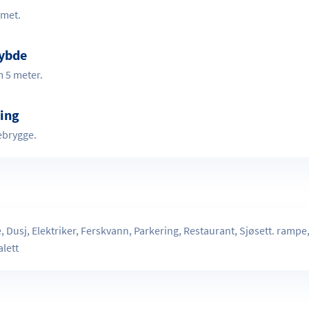
rmet.
ybde
 5 meter.
ing
ebrygge.
r
, Dusj, Elektriker, Ferskvann, Parkering, Restaurant, Sjøsett. rampe,
lett