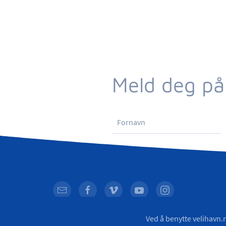
Meld deg på
© VELiHAVN
2026
Ved å benytte velihavn.n