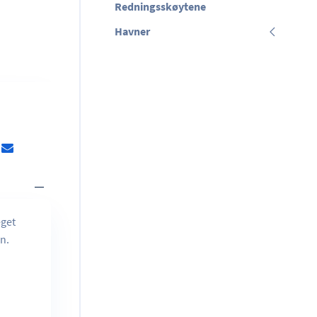
Redningsskøytene
Havner
eget
en.