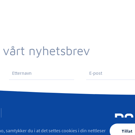
 vårt nyhetsbrev
o, samtykker du i at det settes cookies i din nettleser
Tillat