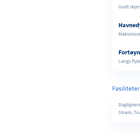
Godt skje
Havned
Maksimum
Fortøyn
Langs flyt
Fasilitete
Dagligvare
Strøm, Toa