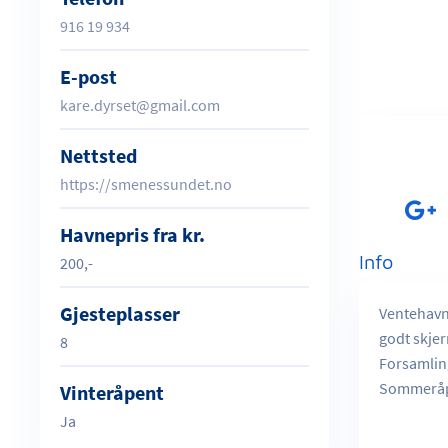
916 19 934
E-post
kare.dyrset@gmail.com
Nettsted
https://smenessundet.no
Havnepris fra kr.
Info
200,-
Gjesteplasser
Ventehavn
godt skjer
8
Forsamling
Sommeråpe
Vinteråpent
Ja