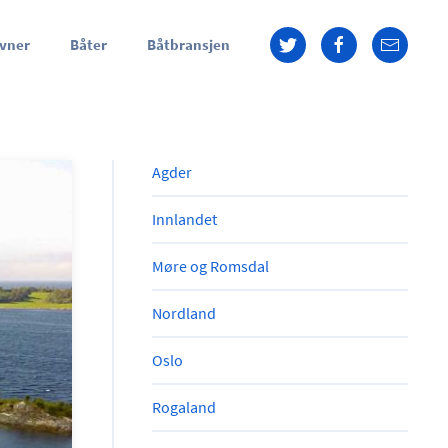
vner
Båter
Båtbransjen
Agder
Innlandet
Møre og Romsdal
Nordland
Oslo
Rogaland