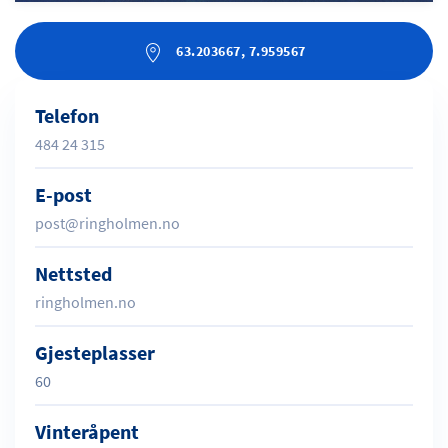
63.203667, 7.959567
Telefon
484 24 315
E-post
post@ringholmen.no
Nettsted
ringholmen.no
Gjesteplasser
60
Vinteråpent