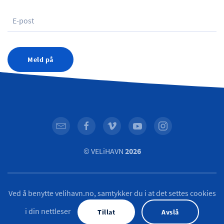
Meld på
© VELiHAVN
2026
Ved å benytte velihavn.no, samtykker du i at det settes cookies
i din nettleser
Tillat
Avslå