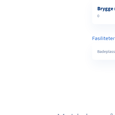
Brygge
0
Fasilitete
Badeplass