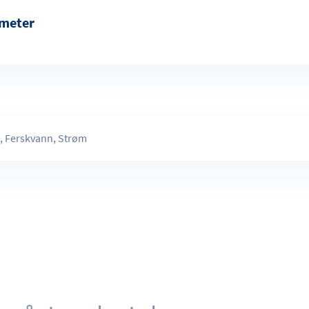
 meter
r
, Ferskvann, Strøm