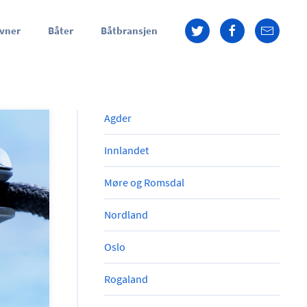
vner
Båter
Båtbransjen
Agder
Innlandet
Møre og Romsdal
Nordland
Oslo
Rogaland