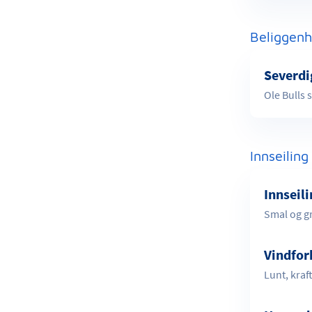
Beliggenh
Severdi
Ole Bulls 
Innseiling
Innseil
Smal og gr
Vindfor
Lunt, kraf