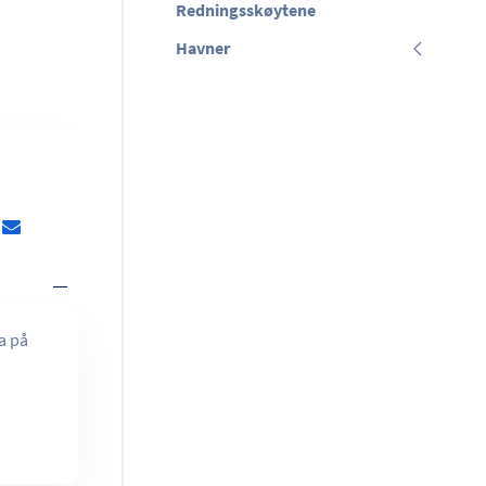
Redningsskøytene
Havner
a på
.