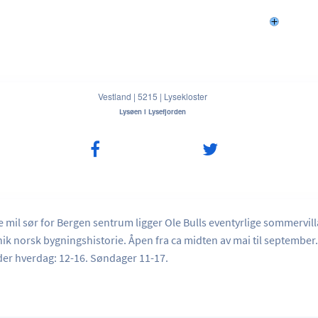
Vestland
|
5215
|
Lysekloster
Lysøen i Lysefjorden
 mil sør for Bergen sentrum ligger Ole Bulls eventyrlige sommervill
ik norsk bygningshistorie. Åpen fra ca midten av mai til september
der hverdag: 12-16. Søndager 11-17.