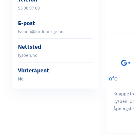
53 00 97 00
E-post
lysoen@kodeberge.no
Nettsted
lysoen.no
Vinteråpent
Info
Nei
Knappe tre
Lysøen. Un
Åpningsti