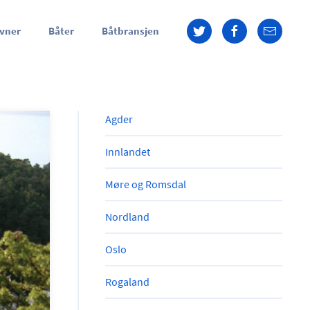
vner
Båter
Båtbransjen
Agder
Innlandet
Møre og Romsdal
Nordland
Oslo
Rogaland