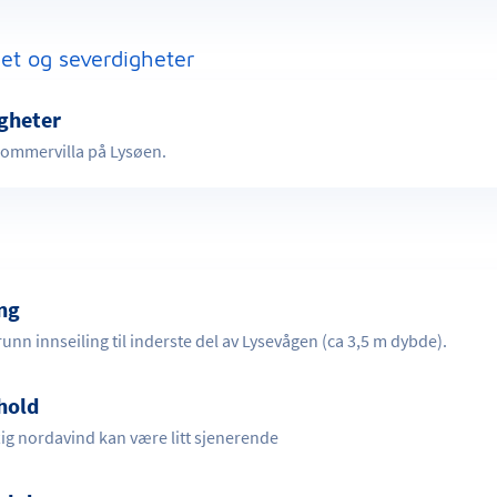
et og severdigheter
gheter
sommervilla på Lysøen.
ing
unn innseiling til inderste del av Lysevågen (ca 3,5 m dybde).
hold
tig nordavind kan være litt sjenerende