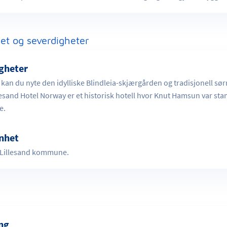
et og severdigheter
gheter
d kan du nyte den idylliske Blindleia-skjærgården og tradisjonell sø
lesand Hotel Norway er et historisk hotell hvor Knut Hamsun var sta
e.
nhet
, Lillesand kommune.
ing