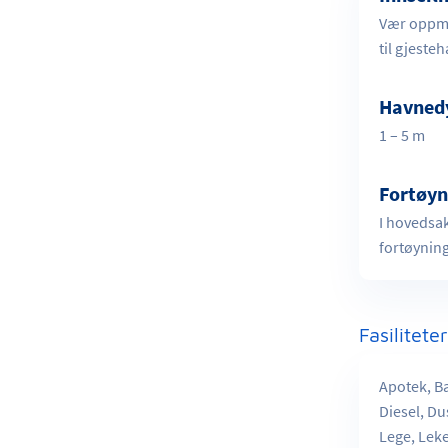
Vær oppme
til gjeste
Havned
1 – 5 m
Fortøyn
I hovedsak
fortøyning
Fasilitete
Apotek, Ba
Diesel, Du
Lege, Leke