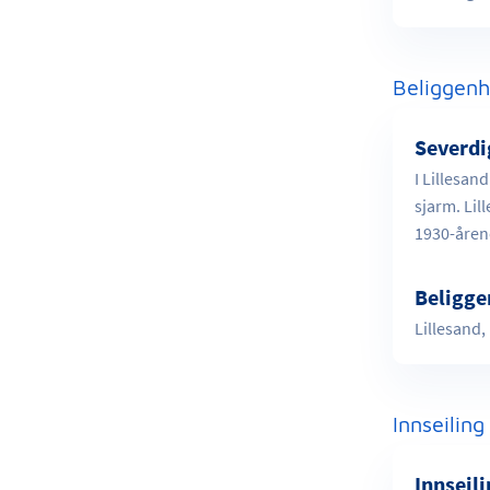
Beliggenh
Severdi
I Lillesan
sjarm. Lil
1930-åren
Beligge
Lillesand
Innseiling
Innseil