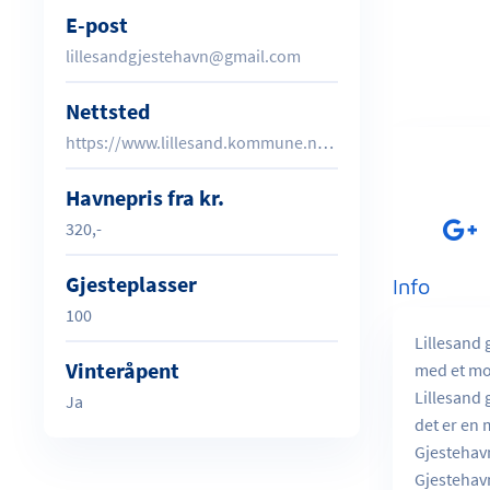
E-post
lillesandgjestehavn@gmail.com
Nettsted
https://www.lillesand.kommune.no/gjestehavn-og-bobilhavn.520880.no.html
Havnepris fra kr.
320,-
Gjesteplasser
Info
100
Lillesand 
Vinteråpent
med et mo
Lillesand 
Ja
det er en 
Gjestehav
Gjestehavn