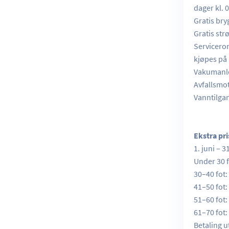
dager kl. 
Gratis bry
Gratis str
Servicero
kjøpes på
Vakumanle
Avfallsmo
Vanntilgan
Ekstra pr
1. juni – 3
Under 30 f
30–40 fot:
41–50 fot:
51–60 fot:
61–70 fot:
Betaling u