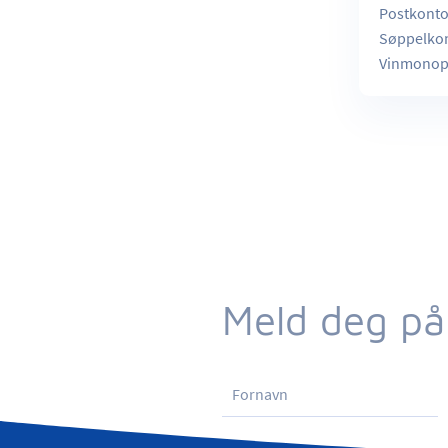
Postkontor
Søppelkont
Vinmonop
Meld deg på