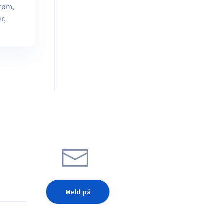
trøm,
r,
Meld på