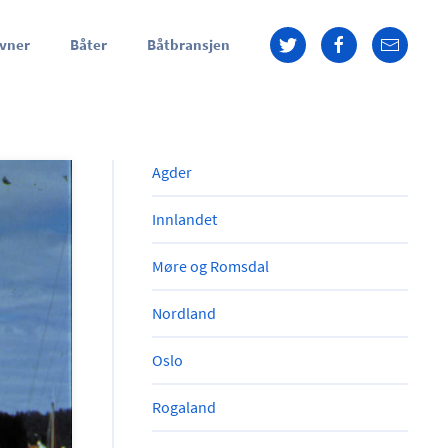
vner
Båter
Båtbransjen
Agder
Innlandet
Møre og Romsdal
Nordland
Oslo
Rogaland