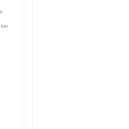
00
g kan