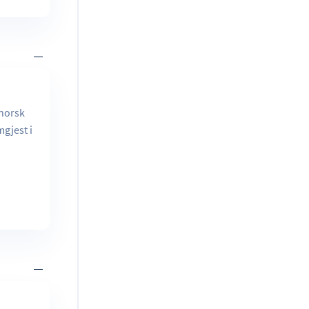
rnorsk
mgjest i