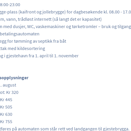
08:00-23:00
gge-plass (kaifront og jollebrygge) for dagbesøkende kl. 08.00 - 17.
øm, vann, trådløst internett (så langt det er kapasitet)
m med dusjer, WC, vaskemaskiner og tørketromler – bruk og tilgan
 betalingsautomaten
gg for tømming av septikk fra båt
ttak med kildesortering
g i gjestehavn fra 1. april til 1. november
isopplysninger
1. august
ot: Kr 320
 Kr 445
 Kr 505
 Kr 630
 Kr 755
tføres på automaten som står rett ved landgangen til gjestebrygga.