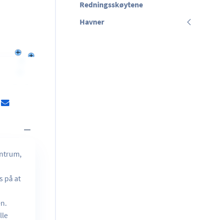
Redningsskøytene
Havner
entrum,
s på at
en.
lle