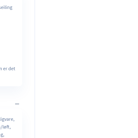
eiling
n er det
igvare,
/løft,
ng,