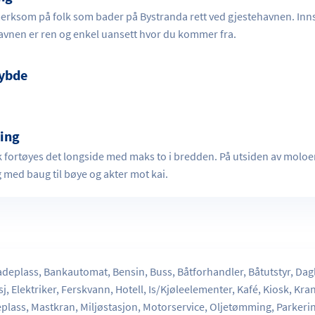
rksom på folk som bader på Bystranda rett ved gjestehavnen. Inns
havnen er ren og enkel uansett hvor du kommer fra.
ybde
ing
 fortøyes det longside med maks to i bredden. På utsiden av moloe
 med baug til bøye og akter mot kai.
r
deplass, Bankautomat, Bensin, Buss, Båtforhandler, Båtutstyr, Dagl
sj, Elektriker, Ferskvann, Hotell, Is/Kjøleelementer, Kafé, Kiosk, Kran
plass, Mastkran, Miljøstasjon, Motorservice, Oljetømming, Parkeri