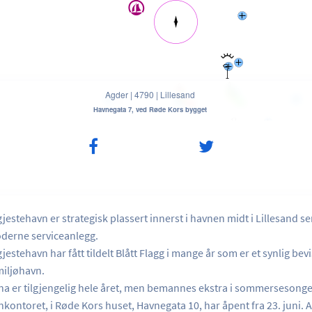
Agder
|
4790
|
Lillesand
Havnegata 7, ved Røde Kors bygget
gjestehavn er strategisk plassert innerst i havnen midt i Lillesand s
derne serviceanlegg.
gjestehavn har fått tildelt Blått Flagg i mange år som er et synlig bevi
miljøhavn.
na er tilgjengelig hele året, men bemannes ekstra i sommersesong
kontoret, i Røde Kors huset, Havnegata 10, har åpent fra 23. juni. A