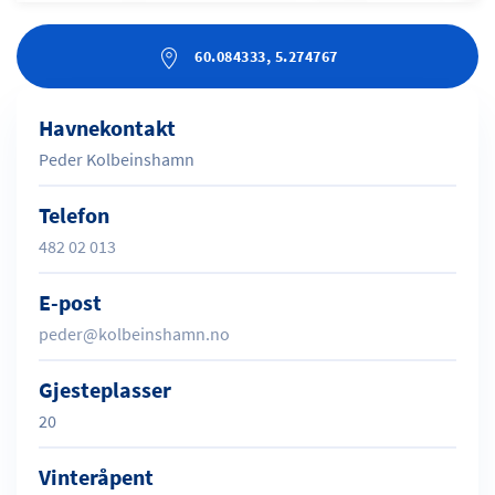
60.084333, 5.274767
Havnekontakt
Peder Kolbeinshamn
Telefon
482 02 013
E-post
peder@kolbeinshamn.no
Gjesteplasser
20
Vinteråpent