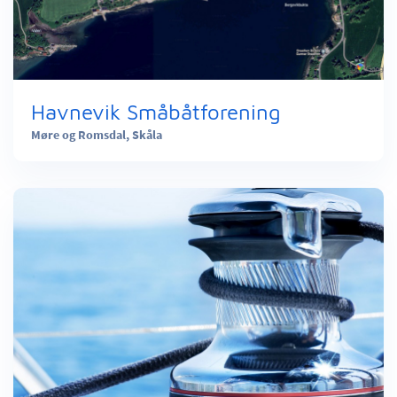
Havnevik Småbåtforening
Møre og Romsdal,
Skåla