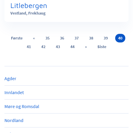
Litlebergen
Vestland,
Frekhaug
Første
«
35
36
37
38
39
40
41
42
43
44
»
Siste
Agder
Innlandet
Møre og Romsdal
Nordland