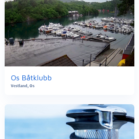
Os Båtklubb
Vestland,
Os