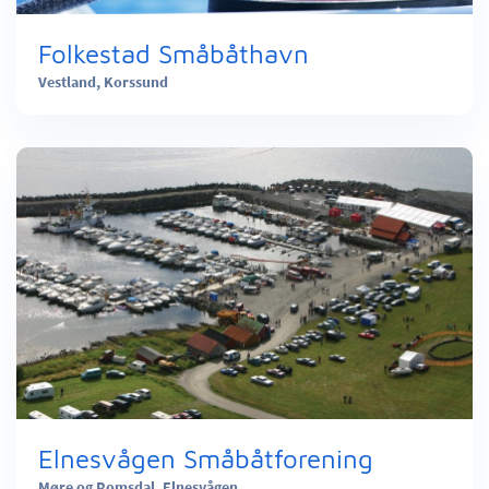
Folkestad Småbåthavn
Vestland,
Korssund
Elnesvågen Småbåtforening
Møre og Romsdal,
Elnesvågen