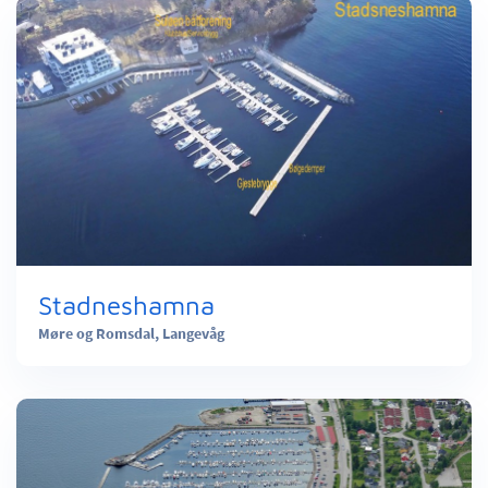
Stadneshamna
Møre og Romsdal,
Langevåg