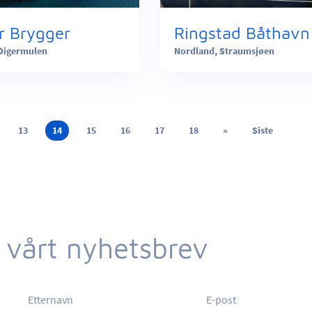
r Brygger
Ringstad Båthavn
Digermulen
Nordland,
Straumsjøen
13
14
15
16
17
18
»
Siste
 vårt nyhetsbrev