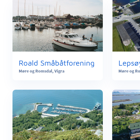
Roald Småbåtforening
Lepsø
Møre og Romsdal,
Vigra
Møre og R