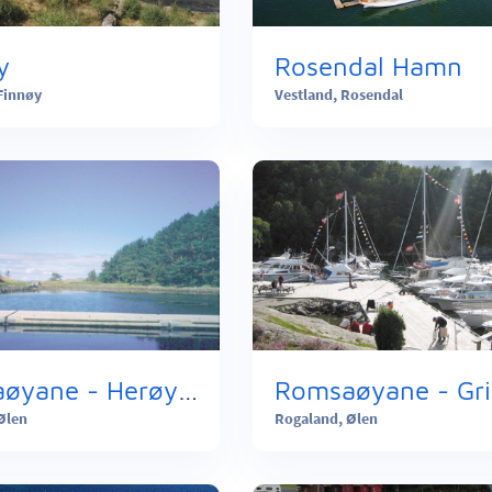
y
Rosendal Hamn
Finnøy
Vestland,
Rosendal
Romsaøyane - Herøyvadet
Ølen
Rogaland,
Ølen