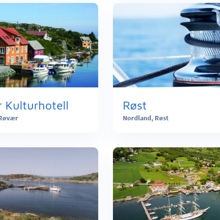
 Kulturhotell
Røst
Røvær
Nordland,
Røst