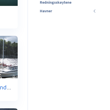
Redningsskøytene
Havner
Romsaøyane - Grindanes