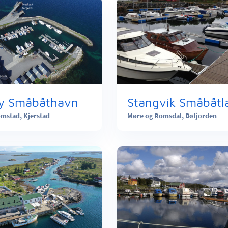
y Småbåthavn
Stangvik Småbåtl
omstad,
Kjerstad
Møre og Romsdal,
Bøfjorden