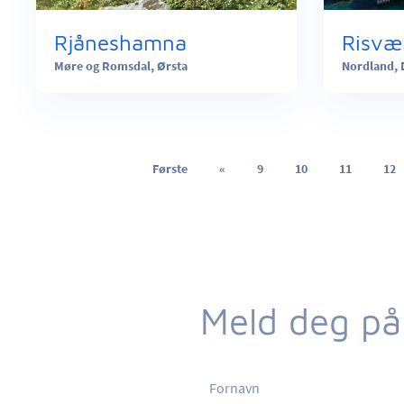
Rjåneshamna
Risvæ
Møre og Romsdal,
Ørsta
Nordland,
Første
«
9
10
11
12
Meld deg på