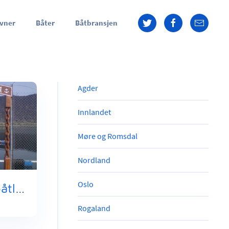
vner
Båter
Båtbransjen
Agder
Innlandet
Møre og Romsdal
Nordland
Oslo
Rovde Havn Småbåtlag
Rogaland