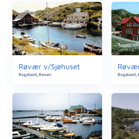
Røvær v/Sjøhuset
Røvær
Rogaland,
Røvær
Rogaland,