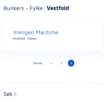
Bunkers - Fylke:
Vestfold
Vrengen Maritime
Vestfold - Tjøme
Første
«
1
2
Søk i: