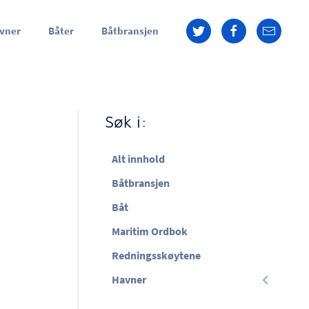
vner
Båter
Båtbransjen
Søk i:
Alt innhold
Båtbransjen
Båt
Maritim Ordbok
Redningsskøytene
Havner