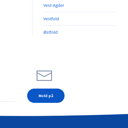
Vest-Agder
Vestfold
Østfold
Meld på