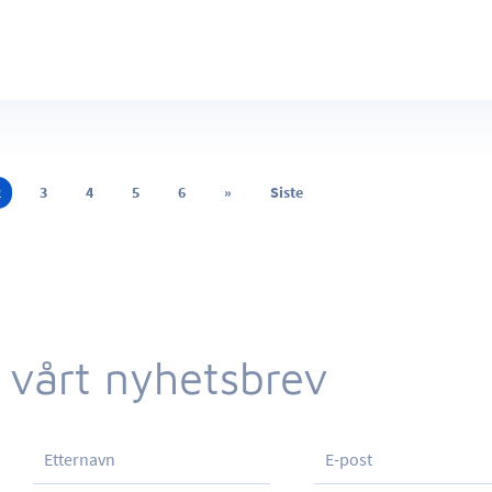
2
3
4
5
6
»
Siste
 vårt nyhetsbrev