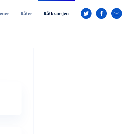
vner
Båter
Båtbransjen