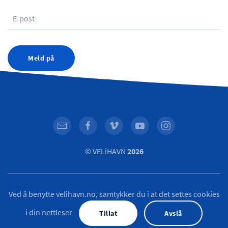
Meld på
© VELiHAVN
2026
Ved å benytte velihavn.no, samtykker du i at det settes cookies
i din nettleser
Tillat
Avslå