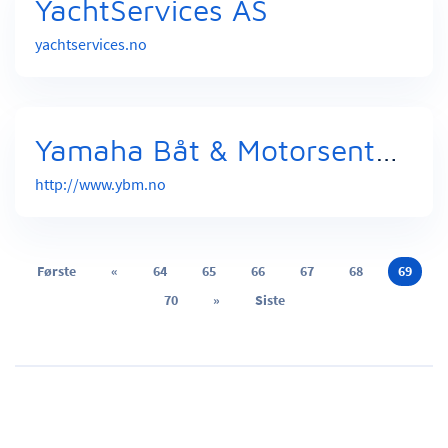
YachtServices AS
yachtservices.no
Yamaha Båt & Motorsenter AS Lyngdal
http://www.ybm.no
Første
«
64
65
66
67
68
69
70
»
Siste