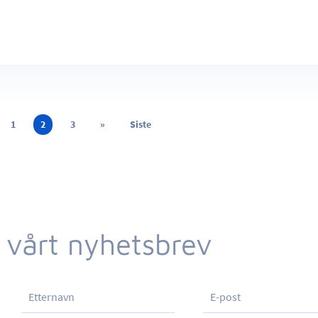
1
2
3
»
Siste
 vårt nyhetsbrev