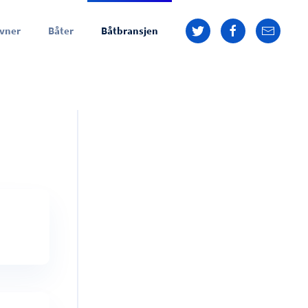
vner
Båter
Båtbransjen