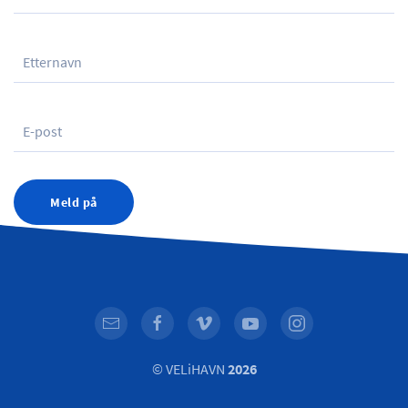
Meld på
© VELiHAVN
2026